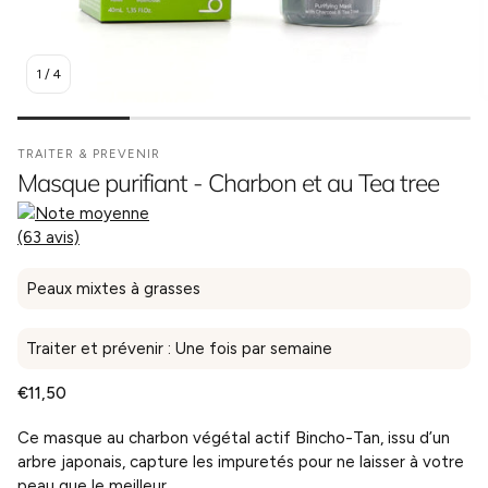
1
/
4
TRAITER & PREVENIR
Masque purifiant - Charbon et au Tea tree
(63 avis)
Peaux mixtes à grasses
Traiter et prévenir : Une fois par semaine
Prix
€11,50
habituel
Ce masque au charbon végétal actif Bincho-Tan, issu d’un
arbre japonais, capture les impuretés pour ne laisser à votre
peau que le meilleur.