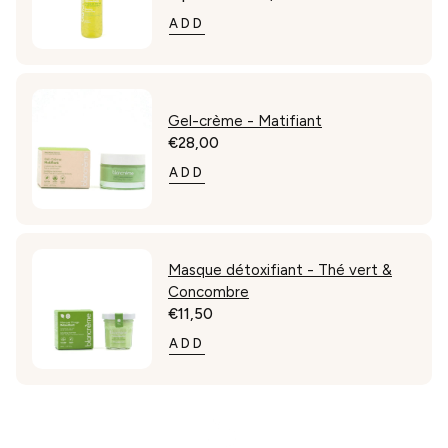
BENZYL ALCOHOL, CI 77499 (IRON OXIDES), SODIUM
habituel
ADD
HYDROXIDE, SODIUM BENZOATE, TETRASODIUM
GLUTAMATE DIACETATE, PARFUM (FRAGRANCE),
SODIUM CITRATE, XANTHAN GUM, TETRAMETHYL
ACETYLOCTAHYDRONAPHTHALENES,
HEXAMETHYLINDANOPYRAN.
Gel-crème - Matifiant
€28,00
Prix
habituel
ADD
Masque détoxifiant - Thé vert &
Concombre
€11,50
Prix
habituel
ADD