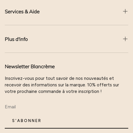
Services & Aide
Contact
Plus d'info
Devenir revendeur
Transport et livraison
La marque
Paiement sécurisé
Newsletter Blancrème
Mentions légales
Charte avis clients
Inscrivez-vous pour tout savoir de nos nouveautés et
Données personnelles
recevoir des informations sur la marque. 10% offerts sur
votre prochaine commande à votre inscription !
Devenir ambassadrice
S'ABONNER